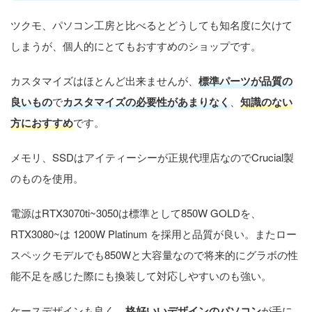
ツクモ、パソコン工房と比べるとどうしても知名度に欠けて
しまうが、個人的にとてもおすすめのショップです。
カスタマイズはほとんど出来ませんが、
標準パーツが品質の
良いもの
で
カスタマイズの必要性があまりなく
、
知識のない
方におすすめ
です。
メモリ、SSDはアイティーシーが正規代理店なのでCrucial製
のものを使用。
電源はRTX3070ti~3050は標準として850W GOLDを、
RTX3080~は 1200W Platinum を採用と品質が良い。またロー
スペックモデルでも850Wと大容量なので将来的にグラボの性
能不足を感じた際にも換装して対応しやすいのも強い。
ケースデザインも良く、
格好いいデザインのパソコン
が手に