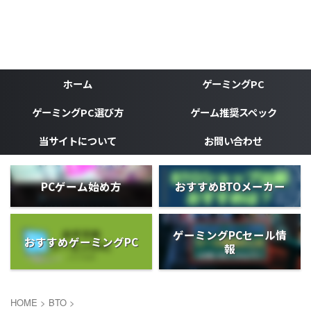
ゲーミングPC、ゲーミングデバイスなどゲーマーの為のブ
ログ
がじぇけん
ホーム
ゲーミングPC
ゲーミングPC選び方
ゲーム推奨スペック
当サイトについて
お問い合わせ
PCゲーム始め方
おすすめBTOメーカー
ゲーミングPCセール情
おすすめゲーミングPC
報
HOME
>
BTO
>