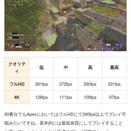
クオリテ
低
中
高
最高
ィ
フルHD
281fps
272fps
260fps
231fps
4K
128fps
111fps
109fps
97fps
60番台でもApexにおいてはフルHDにて240fps以上でプレイ可
能みたいですね。基本的には最低画質にしてプレイすること