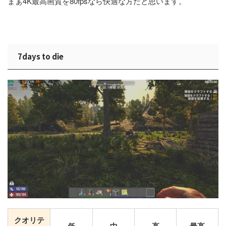
まぁ4K最高画質を80fpsなら快適な方だと思います。
7days to die
クオリテ
低
中
高
最高