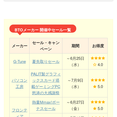
BTOメーカー 開催中セール一覧
セール・キャン
メーカー
期間
お得度
ペーン
～6月25日
G-Tune
夏先取りセール
（水）
4.0
PALIT製グラフィ
パソコン
ックスカード搭
～7月9日
工房
載ゲーミングPC
（水）
5.0
怒涛の大感謝祭
熱量Mmax!ボー
～6月27日
ナスセール
（金）
5.0
フロンテ
ィア