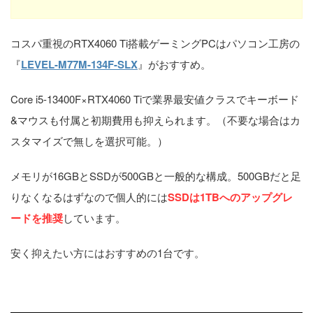
コスパ重視のRTX4060 Ti搭載ゲーミングPCはパソコン工房の
『
LEVEL-M77M-134F-SLX
』がおすすめ。
Core i5-13400F×RTX4060 Tiで業界最安値クラスでキーボード
&マウスも付属と初期費用も抑えられます。（不要な場合はカ
スタマイズで無しを選択可能。）
メモリが16GBとSSDが500GBと一般的な構成。500GBだと足
りなくなるはずなので個人的には
SSDは1TBへのアップグレ
ードを推奨
しています。
安く抑えたい方にはおすすめの1台です。