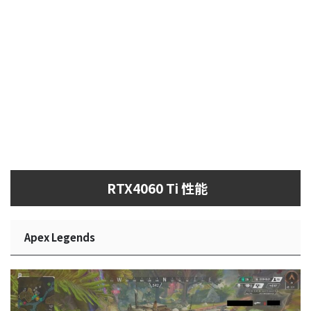
RTX4060 Ti 性能
Apex Legends