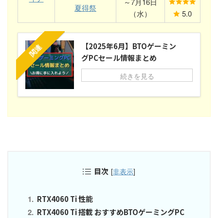
～7月16日
夏得祭
（水）
5.0
【2025年6月】BTOゲーミン
関連
グPCセール情報まとめ
続きを見る
目次
[
非表示
]
RTX4060 Ti 性能
RTX4060 Ti 搭載 おすすめBTOゲーミングPC