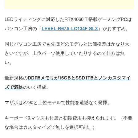
LEDライティングに対応したRTX4060 Ti搭載ゲーミングPCは
パソコン工房の『
LEVEL-R67A-LC134F-SLX
』がおすすめ。
同じパソコン工房でも先ほどのモデルとは価格差はかなり大
きいですが、上位パーツ使用していたりするので仕方は無
い。
最新規格の
DDR5メモリが16GBとSSD1TBとノンカスタマイ
ズで満足
のいく構成。
マザボはZ790と上位モデルで性能を遺憾なく発揮。
キーボード&マウスも付属と初期費用も抑えられます。（不要
な場合はカスタマイズで無しを選択可能。）