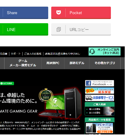
Share
Pocket
LINE
URLコピー