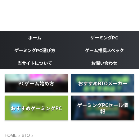
ゲーミングPC、ゲーミングデバイスなどゲーマーの為のブ
ログ
がじぇけん
ホーム
ゲーミングPC
ゲーミングPC選び方
ゲーム推奨スペック
当サイトについて
お問い合わせ
PCゲーム始め方
おすすめBTOメーカー
ゲーミングPCセール情
おすすめゲーミングPC
報
HOME
>
BTO
>