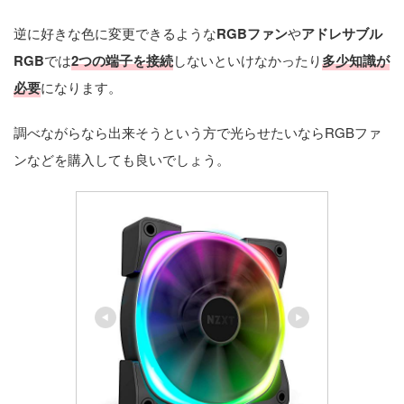
逆に好きな色に変更できるような
RGBファン
や
アドレサブル
RGB
では
2つの端子を接続
しないといけなかったり
多少知識が
必要
になります。
調べながらなら出来そうという方で光らせたいならRGBファ
ンなどを購入しても良いでしょう。