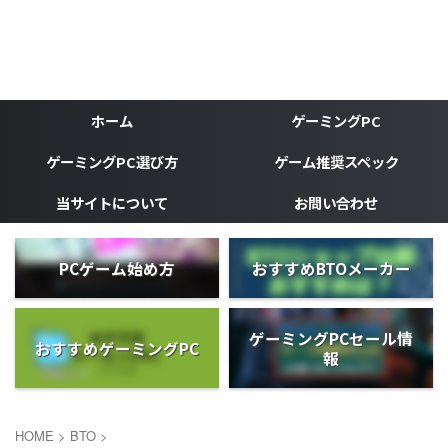
ゲーミングPC、ゲーミングデバイスなどゲーマーの為のブ
ログ
がじぇけん
ホーム
ゲーミングPC
ゲーミングPC選び方
ゲーム推奨スペック
当サイトについて
お問い合わせ
PCゲーム始め方
おすすめBTOメーカー
ゲーミングPCセール情
おすすめゲーミングPC
報
HOME
>
BTO
>