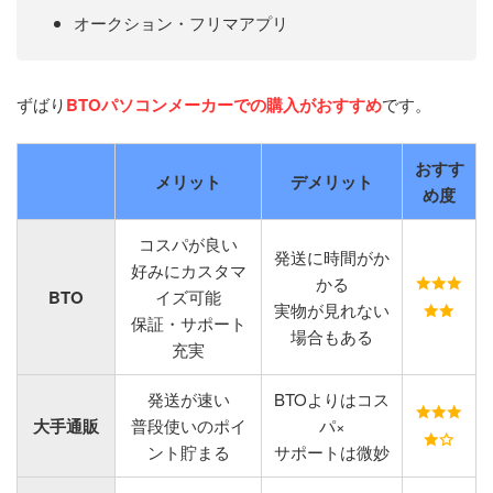
オークション・フリマアプリ
ずばり
BTOパソコンメーカーでの購入がおすすめ
です。
おすす
メリット
デメリット
め度
コスパが良い
発送に時間がか
好みにカスタマ
かる
BTO
イズ可能
実物が見れない
保証・サポート
場合もある
充実
発送が速い
BTOよりはコス
大手通販
普段使いのポイ
パ×
ント貯まる
サポートは微妙