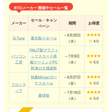
BTOメーカー 開催中セール一覧
セール・キャン
メーカー
期間
お得度
ペーン
～6月25日
G-Tune
夏先取りセール
（水）
4.0
PALIT製グラフィ
パソコン
ックスカード搭
～7月9日
工房
載ゲーミングPC
（水）
5.0
怒涛の大感謝祭
熱量Mmax!ボー
～6月27日
ナスセール
（金）
5.0
フロンテ
ィア
～7月16日
夏得祭
（水）
5.0