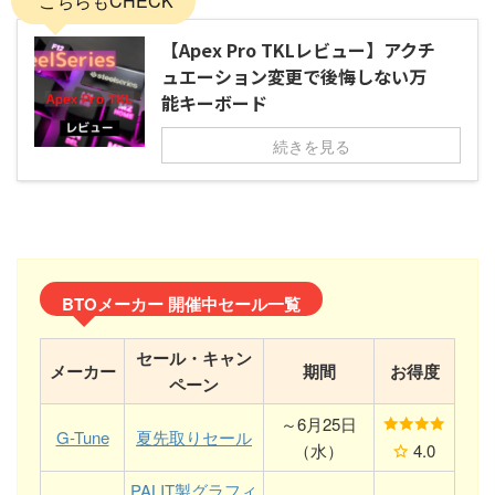
こちらもCHECK
【Apex Pro TKLレビュー】アクチ
ュエーション変更で後悔しない万
能キーボード
続きを見る
BTOメーカー 開催中セール一覧
セール・キャン
メーカー
期間
お得度
ペーン
～6月25日
G-Tune
夏先取りセール
（水）
4.0
PALIT製グラフィ