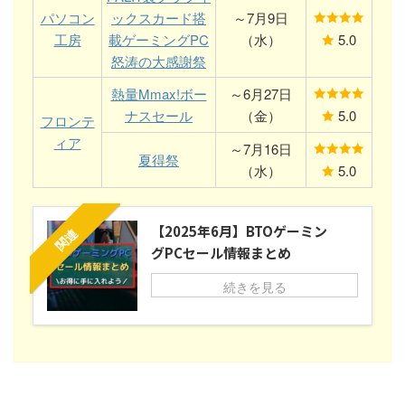
パソコン
ックスカード搭
～7月9日
工房
載ゲーミングPC
（水）
5.0
怒涛の大感謝祭
熱量Mmax!ボー
～6月27日
ナスセール
（金）
5.0
フロンテ
ィア
～7月16日
夏得祭
（水）
5.0
【2025年6月】BTOゲーミン
関連
グPCセール情報まとめ
続きを見る