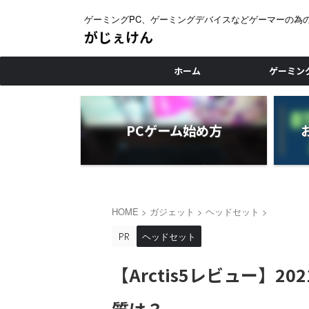
ゲーミングPC、ゲーミングデバイスなどゲーマーの為
がじぇけん
ホーム
ゲーミン
PCゲーム始め方
HOME
>
ガジェット
>
ヘッドセット
>
ヘッドセット
【Arctis5レビュー】