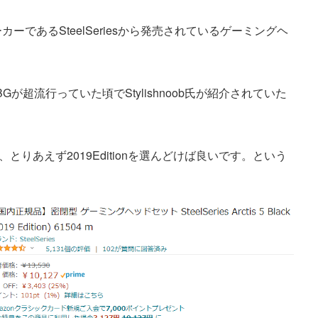
ーカーであるSteelSeriesから発売されているゲーミングヘ
が超流行っていた頃でStylishnoob氏が紹介されていた
ionがあり、とりあえず2019Editionを選んどけば良いです。という