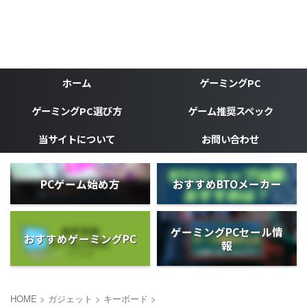
ゲーミングPC、ゲーミングデバイスなどゲーマーの為のブ
ログ
がじぇけん
ホーム
ゲーミングPC
ゲーミングPC選び方
ゲーム推奨スペック
当サイトについて
お問い合わせ
PCゲーム始め方
おすすめBTOメーカー
ゲーミングPCセール情
おすすめゲーミングPC
報
HOME
>
ガジェット
>
キーボード
>