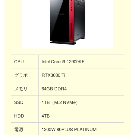
CPU
Intel Core i9-12900KF
グラボ
RTX3080 Ti
メモリ
64GB DDR4
SSD
1TB（M.2 NVMe）
HDD
4TB
電源
1200W 80PLUS PLATINUM