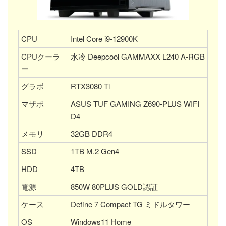
CPU
Intel Core i9-12900K
CPUクーラ
水冷 Deepcool GAMMAXX L240 A-RGB
ー
グラボ
RTX3080 Ti
マザボ
ASUS TUF GAMING Z690-PLUS WIFI
D4
メモリ
32GB DDR4
SSD
1TB M.2 Gen4
HDD
4TB
電源
850W 80PLUS GOLD認証
ケース
Define 7 Compact TG ミドルタワー
OS
Windows11 Home