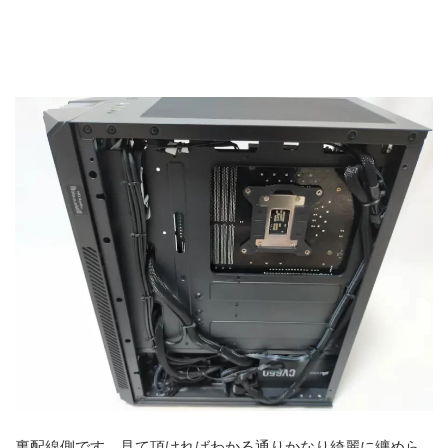
裏配線側です。見て頂ければわかる通りかなり綺麗に纏めら