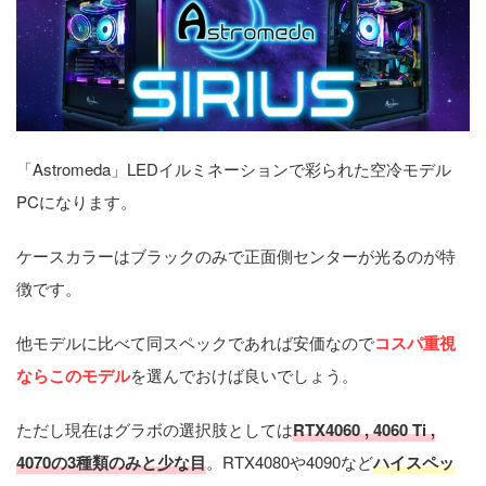
「Astromeda」LEDイルミネーションで彩られた空冷モデル
PCになります。
ケースカラーはブラックのみで正面側センターが光るのが特
徴です。
他モデルに比べて同スペックであれば安価なので
コスパ重視
ならこのモデル
を選んでおけば良いでしょう。
ただし現在はグラボの選択肢としては
RTX4060 , 4060 Ti ,
4070の3種類のみと少な目
。RTX4080や4090など
ハイスペッ